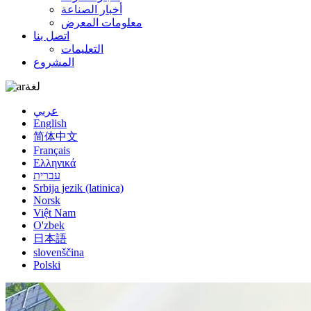
أخبار الصناعة
معلومات المعرض
اتصل بنا
التعليمات
المشروع
لغة
عربي
English
简体中文
Français
Ελληνικά
עברית
Srbija jezik (latinica)
Norsk
Việt Nam
O'zbek
日本語
slovenščina
Polski