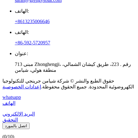
sarah@grengysolar.com
الهاتف:
+8613235006646
الهاتف:
+86-592-5720957
عنوان:
713 مبنى Zhonghengji، رقم . 223، طريق كيشان الشمالي،
منطقة هولي، شيامن
حقوق الطبع والنشر © شركة شيامن جرينجي للتكنولوجيا
الكهروضوئية المحدودة. جميع الحقوق محفوظة.
إعدادات الخصوصية
whatsapp
الهاتف
البريد الإلكتروني
التحقيق
اتصل بالمورد
(
0
/10)