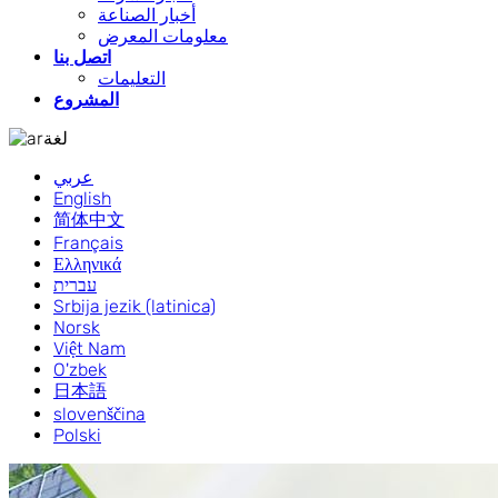
أخبار الصناعة
معلومات المعرض
اتصل بنا
التعليمات
المشروع
لغة
عربي
English
简体中文
Français
Ελληνικά
עברית
Srbija jezik (latinica)
Norsk
Việt Nam
O'zbek
日本語
slovenščina
Polski