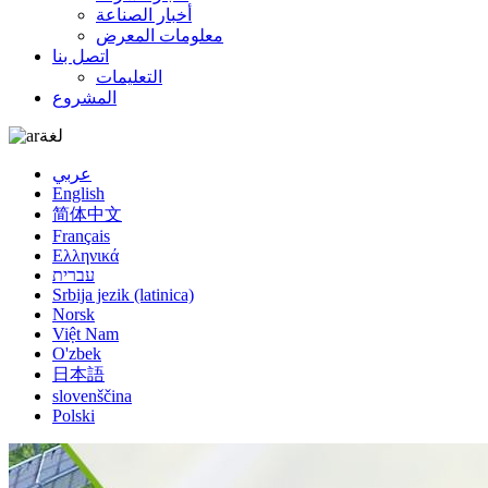
أخبار الصناعة
معلومات المعرض
اتصل بنا
التعليمات
المشروع
لغة
عربي
English
简体中文
Français
Ελληνικά
עברית
Srbija jezik (latinica)
Norsk
Việt Nam
O'zbek
日本語
slovenščina
Polski