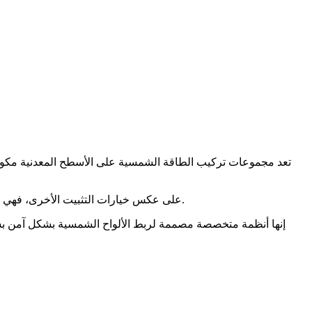
تعد مجموعات تركيب الطاقة الشمسية على الأسطح المعدنية مكونا
على عكس خيارات التثبيت الأخرى، فهي مقاومة للغاية للتآكل والصدأ. فهو يضمن بقاء الألواح في مكانها بشكل آمن لسنوات عديدة، مما يوفر كهرباء موثوقة وتوفيرًا في فواتير الطاقة.
إنها أنظمة متخصصة مصممة لربط الألواح الشمسية بشكل آمن بس