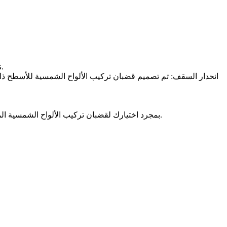
نوع السقف: تتوفر قضبان تركيب الألواح الشمسية لأنواع مختلفة من الأسقف ، بما في ذلك ألواح الإسفلت والأسقف المعدنية وأسقف القرميد.
انحدار السقف: تم تصميم قضبان تركيب الألواح الشمسية للأسطح ذات 
بمجرد اختيارك لقضبان تركيب الألواح الشمسية المناسبة ، يمكنك تثبيتها بنفسك أو استئجار متخصص للقيام بذلك نيابة عنك. عملية التثبيت بسيطة نسبيًا ويمكن إكمالها في غضون ساعات قليلة.