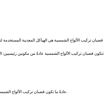
قضبان تركيب الألواح الشمسية هي الهياكل المعدنية المستخدمة لتأ
تتكون قضبان تركيب الألواح الشمسية عادةً من مكونين رئيسيين: ال
عادةً ما تكون قضبان تركيب الألواح الشمسية متباعدة بمقدار 16 بوصة ، وهو التباعد القياسي لعوارض التسقيف. ومع ذلك ، قد يختلف التباعد حسب نوع السقف وحجم الألواح الشمسية.