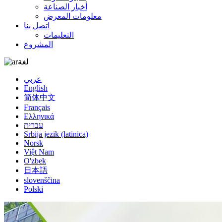
أخبار الصناعة
معلومات المعرض
اتصل بنا
التعليمات
المشروع
لغة
عربي
English
简体中文
Français
Ελληνικά
עברית
Srbija jezik (latinica)
Norsk
Việt Nam
O'zbek
日本語
slovenščina
Polski